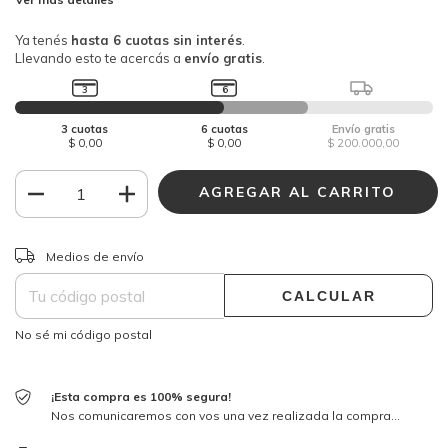
CAMBIAR CP
Entregas para el CP:
Medios de envío
CALCULAR
No sé mi código postal
¡Esta compra es 100% segura!
Nos comunicaremos con vos una vez realizada la compra...