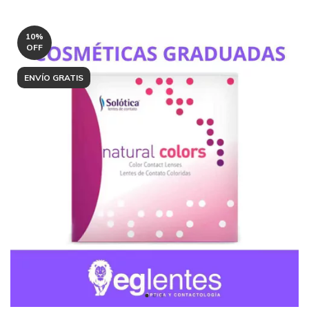
10
%
OFF
ENVÍO GRATIS