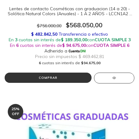
Lentes de contacto Cosméticas con graduacion (14 a 20) -
Solótica Natural Colors (Anuales) - 1 A 2 AÑOS - LCCN1A2 -
LCCG1A2
$568.050,00
$756.000,00
6
cuotas sin interés de
$94.675,00
COMPRAR
25
%
OFF