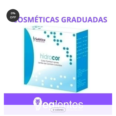
0
%
OFF
9 colores