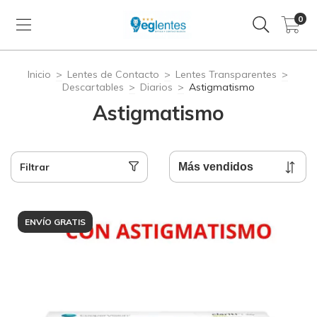
0
Inicio
>
Lentes de Contacto
>
Lentes Transparentes
>
Descartables
>
Diarios
>
Astigmatismo
Astigmatismo
Filtrar
ENVÍO GRATIS