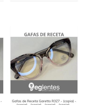
 -
Gafas de Receta Garetto R3Z7 - (copia) -
(copia) - (copia) - (copia) - (copia) -