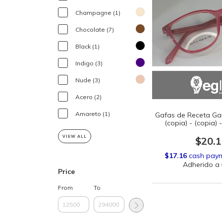
Champagne (1)
Chocolate (7)
Black (1)
Indigo (3)
Nude (3)
Acero (2)
Amareto (1)
Gafas de Receta Gar
(copia) - (copia) -
(copia) - (copia) -
VIEW ALL
(copia) - (copia) -
$20.
(copia) - (copia) -
(copia) - (copia) -
(copia) - (copia) -
(co
Price
From
To