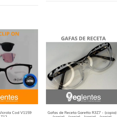
Vicrola Cod V1159
Gafas de Receta Garetto R3Z7 - (copia)
4Z12
(copia) - (copia) - (copia) - (copia) -