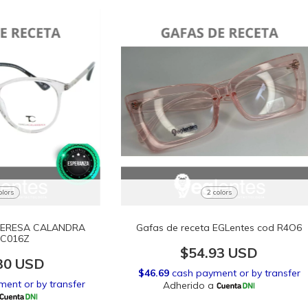
olors
2 colors
 TERESA CALANDRA
Gafas de receta EGLentes cod R4O6
 C016Z
$54.93 USD
30 USD