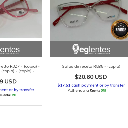
etto R3Z7 - (copia) -
Gafas de receta R5B5 - (copia)
 (copia) - (copia) -
 (copia) - (copia) -
$20.60 USD
 (copia) - (copia) -
19 USD
 (copia) - (copia) -
 (copia) - (copia) -
 (copia) - (copia) -
pia)