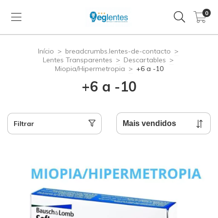
0
Início
>
breadcrumbs.lentes-de-contacto
>
Lentes Transparentes
>
Descartables
>
Miopia/Hipermetropia
>
+6 a -10
+6 a -10
Filtrar